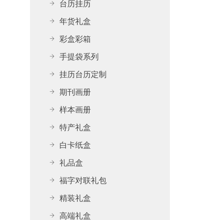
台历挂历
年货礼盒
彩盒彩箱
手提袋系列
挂历台历定制
期刊画册
样本画册
特产礼盒
白卡纸盒
礼品盒
福字对联礼包
精装礼盒
高端礼盒