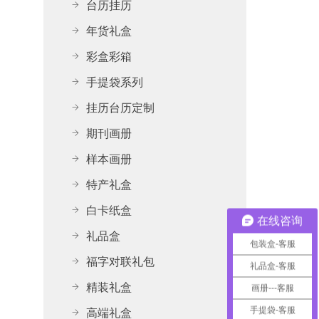
台历挂历
年货礼盒
彩盒彩箱
手提袋系列
挂历台历定制
期刊画册
样本画册
特产礼盒
白卡纸盒
在线咨询
礼品盒
包装盒-客服
福字对联礼包
礼品盒-客服
精装礼盒
画册---客服
高端礼盒
手提袋-客服