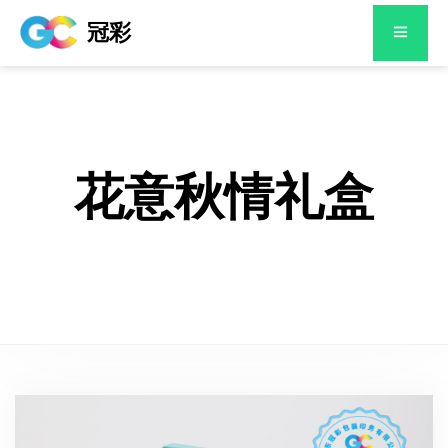
冠彩
花意秋情礼盒