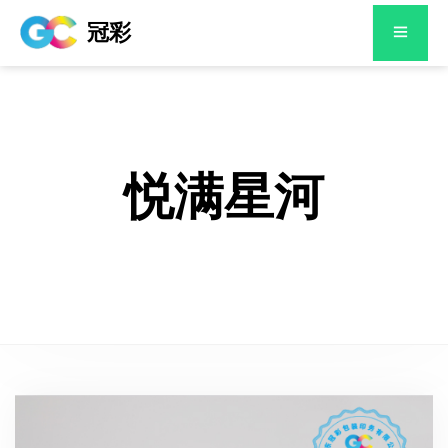
冠彩
悦满星河