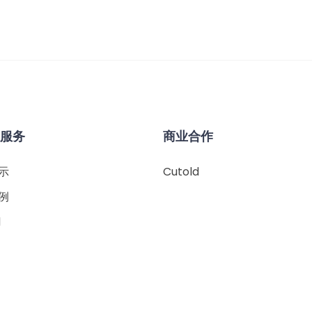
&服务
商业合作
示
Cutold
例
d