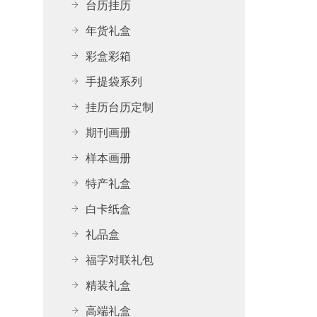
台历挂历
年货礼盒
彩盒彩箱
手提袋系列
挂历台历定制
期刊画册
样本画册
特产礼盒
白卡纸盒
礼品盒
福字对联礼包
精装礼盒
高端礼盒