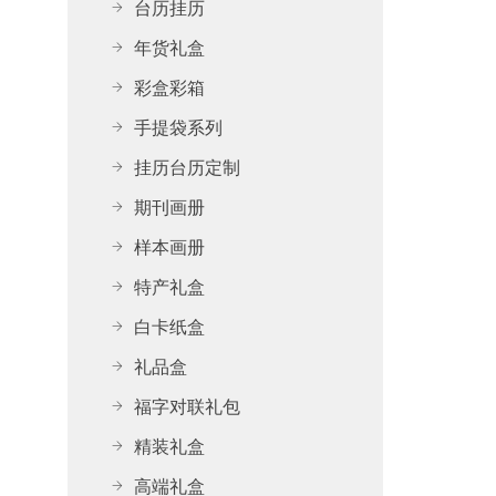
台历挂历
年货礼盒
彩盒彩箱
手提袋系列
挂历台历定制
期刊画册
样本画册
特产礼盒
白卡纸盒
礼品盒
福字对联礼包
精装礼盒
高端礼盒