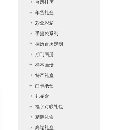
台历挂历
年货礼盒
彩盒彩箱
手提袋系列
挂历台历定制
期刊画册
样本画册
特产礼盒
白卡纸盒
礼品盒
福字对联礼包
精装礼盒
高端礼盒