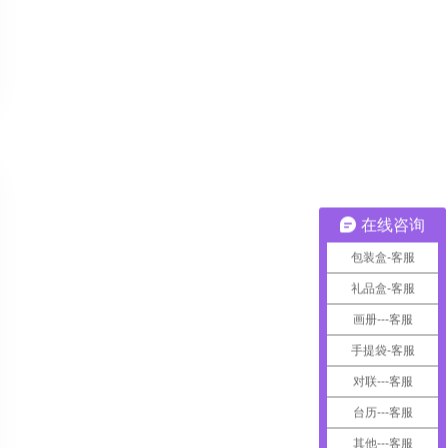
在线咨询
包装盒-客服
礼品盒-客服
画册---客服
手提袋-客服
对联---客服
台历---客服
其他---客服