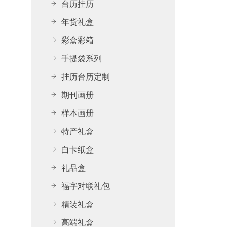
台历挂历
年货礼盒
彩盒彩箱
手提袋系列
挂历台历定制
期刊画册
样本画册
特产礼盒
白卡纸盒
礼品盒
福字对联礼包
精装礼盒
高端礼盒