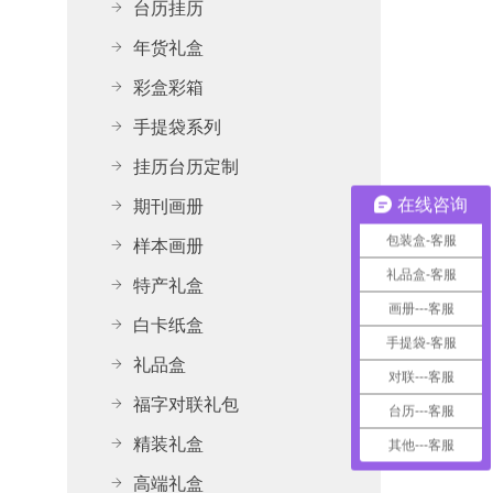
台历挂历
年货礼盒
彩盒彩箱
手提袋系列
挂历台历定制
期刊画册
在线咨询
包装盒-客服
样本画册
礼品盒-客服
特产礼盒
画册---客服
白卡纸盒
手提袋-客服
礼品盒
对联---客服
福字对联礼包
台历---客服
精装礼盒
其他---客服
高端礼盒