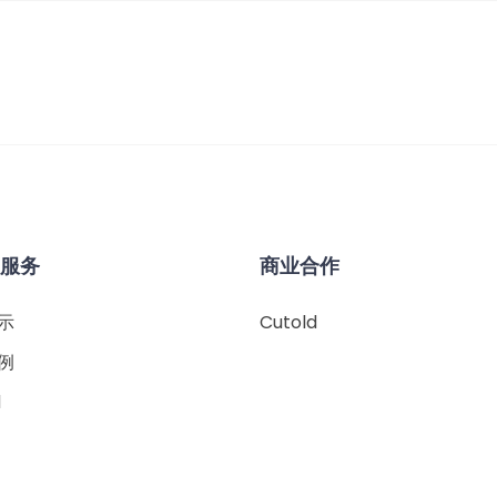
&服务
商业合作
示
Cutold
例
d