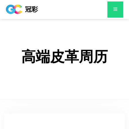
冠彩
高端皮革周历