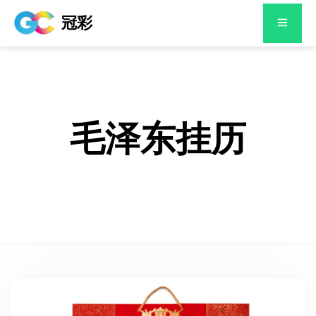
冠彩
毛泽东挂历