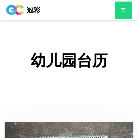
冠彩
幼儿园台历