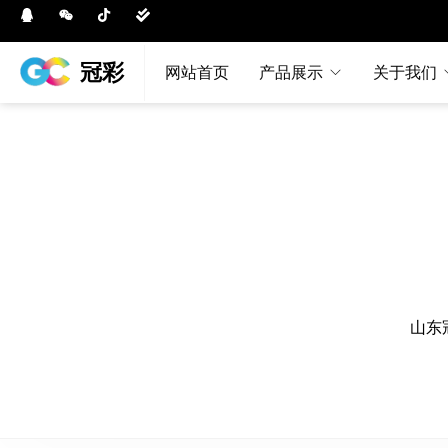
冠彩
网站首页
产品展示
关于我们
山东