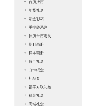
台历挂历
年货礼盒
彩盒彩箱
手提袋系列
挂历台历定制
期刊画册
样本画册
特产礼盒
白卡纸盒
礼品盒
福字对联礼包
精装礼盒
高端礼盒