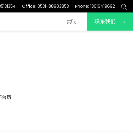
5131354
Office:
0531-88903853
Phone:
13616419692
联系我们
0
环台历