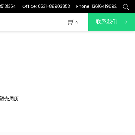
5131354
Office:
0531-88903853
Phone:
13616419692
联系我们
0
塑壳周历