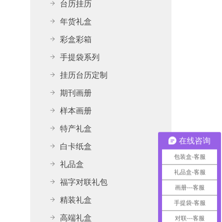
台历挂历
年货礼盒
彩盒彩箱
手提袋系列
挂历台历定制
期刊画册
样本画册
特产礼盒
在线咨询
白卡纸盒
包装盒-客服
礼品盒
礼品盒-客服
福字对联礼包
画册---客服
精装礼盒
手提袋-客服
高端礼盒
对联---客服