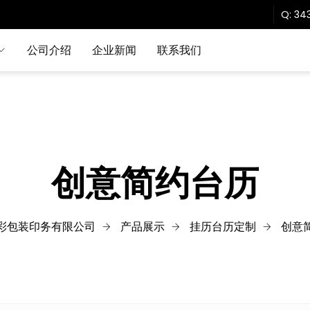
Q:
343
公司介绍
企业新闻
联系我们
创意简约台历
彩包装印务有限公司
产品展示
挂历台历定制
创意