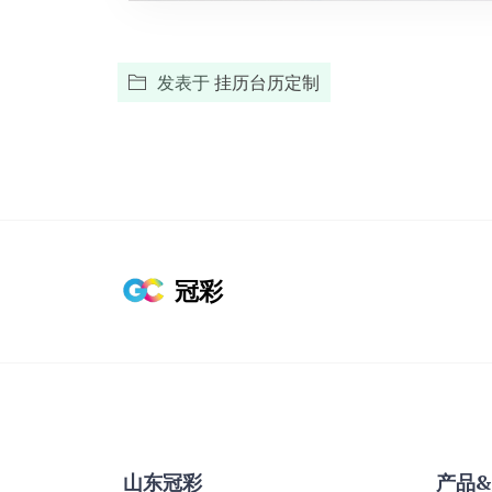
发表于
挂历台历定制
冠彩
山东冠彩
产品