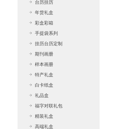
台历挂历
年货礼盒
彩盒彩箱
手提袋系列
挂历台历定制
期刊画册
样本画册
特产礼盒
白卡纸盒
礼品盒
福字对联礼包
精装礼盒
高端礼盒