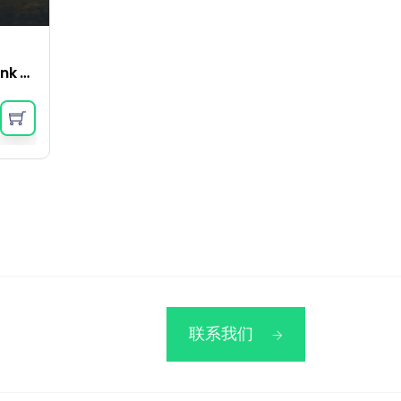
Inca Quilt Cover Set – Pink Clay
联系我们