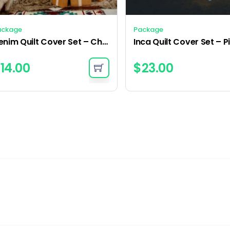
ackage
Package
Denim Quilt Cover Set – Charcoal
$
14.00
$
23.00