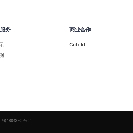
&服务
商业合作
示
Cutold
例
d
P备18043702号-2