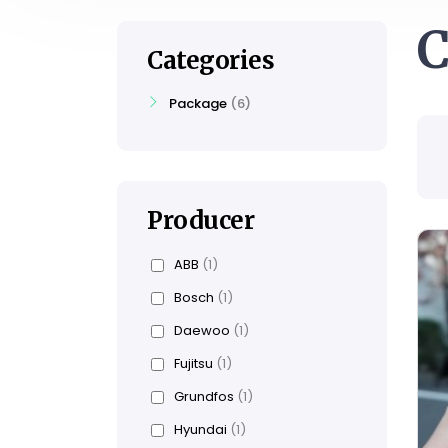
C
Categories
Package
6
Producer
ABB
(1)
Bosch
(1)
Daewoo
(1)
Fujitsu
(1)
Grundfos
(1)
Hyundai
(1)