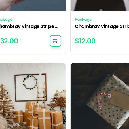
ackage
Package
Chambray Vintage Stripe Quilt Cover – Black
$
32.00
$
12.00